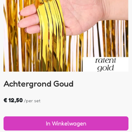
Achtergrond Goud
€
12,50
/
per set
In Winkelwagen